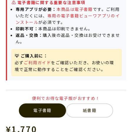
⚠️ 電子書籍に関する重要な注意事項
専用アプリが必要：
本商品は電子書籍
です。ご利用
いただくには、
専用の電子書籍ビューワアプリのイ
ンストール
が必須です。
印刷不可：
本商品は印刷できません。
返品・交換：
購入後の返品・交換はお受けできませ
ん。
💡 ご購入前に：
必ず
ご利用ガイド
をご確認いただき、お使いの環
境で正常に動作することをご確認ください。
便利でお得な電子版がおすすめ！
電子書籍
紙書籍
セール価格
¥1,770