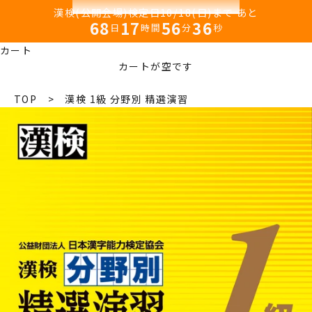
漢検(公開会場)検定日10/18(日)まで あと
68
17
56
36
日
時間
分
秒
カート
カートが空です
TOP
> 漢検 1級 分野別 精選演習