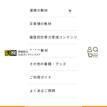
コンテンツへスキップ
漢検の教材
文章検の教材
論理的文章力育成コンテンツ
ログイン
検索
BJTの教材
日本漢字能力検定協会 公式オンラインストア
カート
メニュ
その他の書籍・グッズ
ご利用ガイド
よくあるご質問